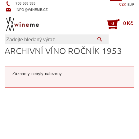
703 368 355
CZK
EUR
INFO@WINEME.CZ
0
0 Kč
ARCHIVNÍ VÍNO ROČNÍK 1953
Záznamy nebyly nalezeny...