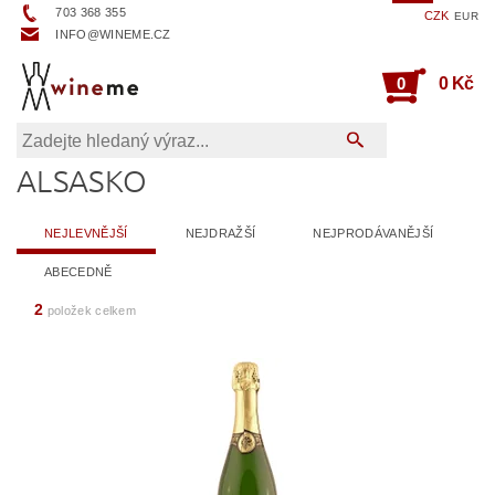
703 368 355
CZK
EUR
INFO@WINEME.CZ
0
0 Kč
ALSASKO
NEJLEVNĚJŠÍ
NEJDRAŽŠÍ
NEJPRODÁVANĚJŠÍ
ABECEDNĚ
2
položek celkem